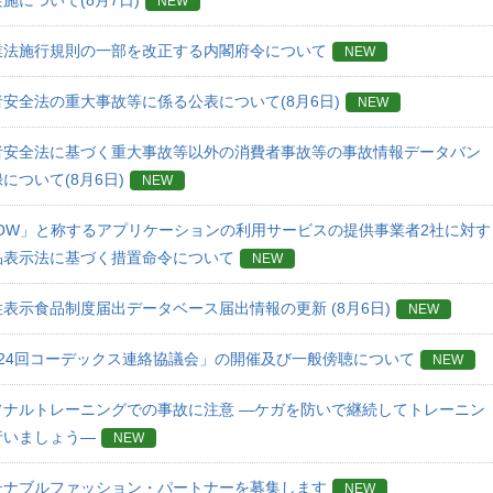
施について(8月7日)
NEW
業法施行規則の一部を改正する内閣府令について
NEW
安全法の重大事故等に係る公表について(8月6日)
NEW
者安全法に基づく重大事故等以外の消費者事故等の事故情報データバン
について(8月6日)
NEW
NOW」と称するアプリケーションの利用サービスの提供事業者2社に対す
品表示法に基づく措置命令について
NEW
表示食品制度届出データベース届出情報の更新 (8月6日)
NEW
124回コーデックス連絡協議会」の開催及び一般傍聴について
NEW
ソナルトレーニングでの事故に注意 ―ケガを防いで継続してトレーニン
行いましょう―
NEW
テナブルファッション・パートナーを募集します
NEW