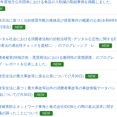
7年度地方公共団体における食品ロス削減の取組事例を掲載しました。
W
表示法に基づく法的措置件数の推移及び措置事件の概要の公表(令和8年6
日現在)
NEW
ジタル社会における消費者法制の比較法研究 -デジタル公正性に関するE
費者法の適合性チェックを題材に‐ 」のプログレッシブ・レ...
NEW
費者被害(特殊詐欺・悪質商法)における脆弱性の実態調査」のプログレ
ブ・レポートを公表しました。​
NEW
者安全法の重大事故等に係る公表について(7月30日)
NEW
者安全法に基づく重大事故等以外の消費者事故等の事故情報データバン
について(7月30日)
NEW
者被害防止ネットワーク東海と株式会社IDOMとの間の差止請求に関す
議が調ったことについて
NEW