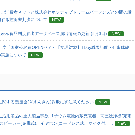
うご消費者ネットと株式会社ポジティブドリームパーソンズとの間の訴
関する控訴審判決について
NEW
表示食品制度届出データベース届出情報の更新 (8月3日)
NEW
6年度「国家公務員OPENゼミ～【文理対象】1Day職場訪問・仕事体験
の実施について
NEW
に関する義援金(ぎえんきん)詐欺に御注意ください
NEW
生活用製品の重大製品事故:リチウム電池内蔵充電器、高圧洗浄機(充電
、スピーカー(充電式)、イヤホン(コードレス式、マイク付、...
NEW