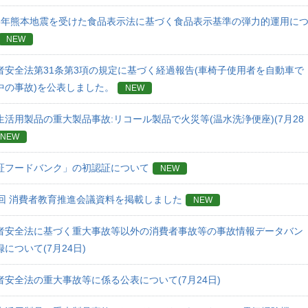
8年熊本地震を受けた食品表示法に基づく食品表示基準の弾力的運用に
NEW
者安全法第31条第3項の規定に基づく経過報告(車椅子使用者を自動車で
中の事故)を公表しました。
NEW
生活用製品の重大製品事故:リコール製品で火災等(温水洗浄便座)(7月28
NEW
証フードバンク」の初認証について
NEW
4回 消費者教育推進会議資料を掲載しました
NEW
者安全法に基づく重大事故等以外の消費者事故等の事故情報データバン
について(7月24日)
者安全法の重大事故等に係る公表について(7月24日)