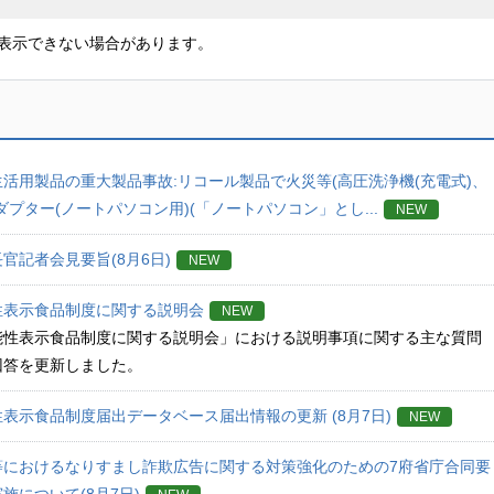
表示できない場合があります。
活用製品の重大製品事故:リコール製品で火災等(高圧洗浄機(充電式)、
ダプター(ノートパソコン用)(「ノートパソコン」とし...
NEW
官記者会見要旨(8月6日)
NEW
性表示食品制度に関する説明会
NEW
能性表示食品制度に関する説明会」における説明事項に関する主な質問
回答を更新しました。
表示食品制度届出データベース届出情報の更新 (8月7日)
NEW
S等におけるなりすまし詐欺広告に関する対策強化のための7府省庁合同要