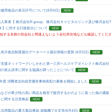
健用食品の表示許可について(8月6日)
NEW
入業者【 株式会社R-group、株式会社キャピタルリンク及び株式会社T
call 】に対する行政処分について
NEW
)類似する名称の別会社と間違えないよう会社所在地なども確認してくださ
表示食品制度届出データベース届出情報の更新 (8月5日)
NEW
者支援ネットワークいしかわと第一三共ヘルスケアダイレクト株式会社
間の差止請求に関する協議が調ったことについて
NEW
8年度 消費者志向経営優良事例表彰の募集を開始しました
NEW
品などの希少性の高い商品を格安で販売するかのように装った偽の通販
トに関する注意喚起
NEW
活用製品の重大製品事故:扇風機で火災等(8月4日)
NEW