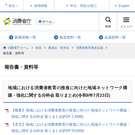
本文へ
採用情報
申出・問合せ窓口
English
ホーム
検索
メニュー
新着情報一覧
報道資料一覧
会議資料一覧
消費者庁ホーム
>
政策
>
審議会・研究会
>
消費者教育推進会議
>
報告書・資料等
報告書・資料等
地域における消費者教育の推進に向けた地域ネットワーク構
築・強化に関する分科会 取りまとめ(令和8年7月23日)
【概要】地域における消費者教育の推進に向けた地域ネットワーク構築・
強化に関する分科会 取りまとめ[PDF:1.6MB]
【本文】地域における消費者教育の推進に向けた地域ネットワーク構築・
強化に関する分科会 取りまとめ[PDF:553KB]