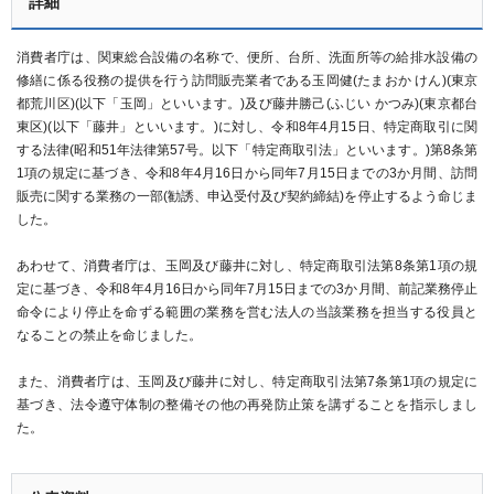
詳細
消費者庁は、関東総合設備の名称で、便所、台所、洗面所等の給排水設備の
修繕に係る役務の提供を行う訪問販売業者である玉岡健(たまおか けん)(東京
都荒川区)(以下「玉岡」といいます。)及び藤井勝己(ふじい かつみ)(東京都台
東区)(以下「藤井」といいます。)に対し、令和8年4月15日、特定商取引に関
する法律(昭和51年法律第57号。以下「特定商取引法」といいます。)第8条第
1項の規定に基づき、令和8年4月16日から同年7月15日までの3か月間、訪問
販売に関する業務の一部(勧誘、申込受付及び契約締結)を停止するよう命じま
した。
あわせて、消費者庁は、玉岡及び藤井に対し、特定商取引法第8条第1項の規
定に基づき、令和8年4月16日から同年7月15日までの3か月間、前記業務停止
命令により停止を命ずる範囲の業務を営む法人の当該業務を担当する役員と
なることの禁止を命じました。
また、消費者庁は、玉岡及び藤井に対し、特定商取引法第7条第1項の規定に
基づき、法令遵守体制の整備その他の再発防止策を講ずることを指示しまし
た。