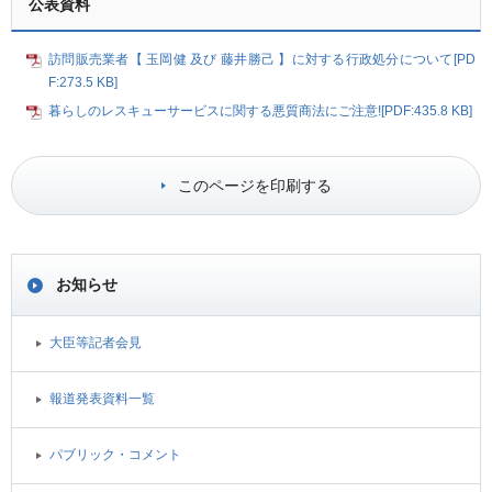
公表資料
訪問販売業者【 玉岡健 及び 藤井勝己 】に対する行政処分について[PD
F:273.5 KB]
暮らしのレスキューサービスに関する悪質商法にご注意![PDF:435.8 KB]
このページを印刷する
お知らせ
大臣等記者会見
報道発表資料一覧
パブリック・コメント