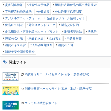
災害関連情報
機能性表示食品
機能性表示食品の届出情報検索
不当寄附勧誘防止法
物価対策
公益通報者保護制度
デジタルプラットフォーム
食品表示リコール情報サイト
食品ロス削減
見守りネットワーク
製品安全誓約
食品用器具・容器包装ポジティブリスト
消費者契約法
法執行
特定商取引法
景品表示法
食品表示
消費者白書
消費者志向経営
消費者教育推進
消費者月間
消費者安全調査委員会
関連サイト
消費者庁リコール情報サイト(回収・無償修理等)
消費者教育ポータルサイト(教材・取組・講座検索)
エシカル消費特設サイト