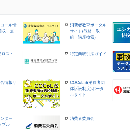
リコール情
消費者教育ポータル
回収・無
サイト(教材・取
組・講座検索)
品ロス・
特定商取引法ガイド
総合情報サ
COCoLiS(消費者団
体訴訟制度)ポータ
ルサイト
センター
消費者委員会
ラブル