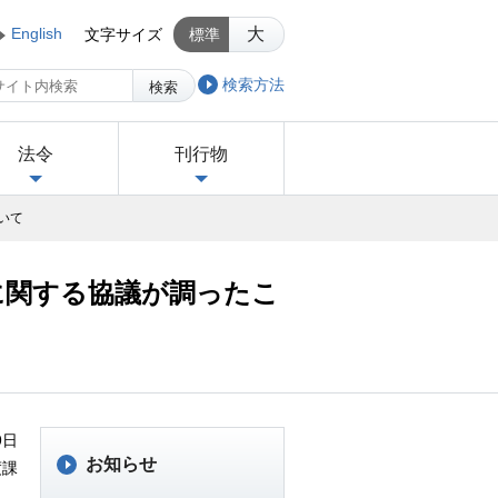
English
大
文字サイズ
標準
検索方法
検索
法令
刊行物
いて
に関する協議が調ったこ
9日
お知らせ
度課