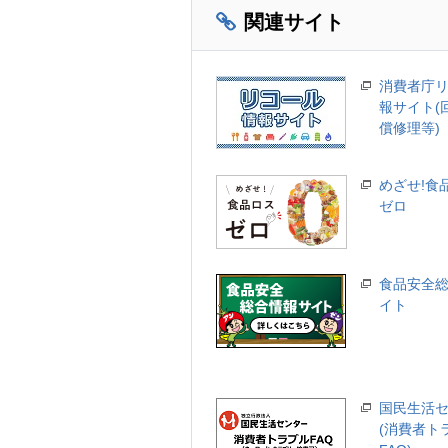
関連サイト
消費者庁
報サイト(
償修理等)
めざせ!食
ゼロ
食品安全
イト
国民生活
(消費者ト