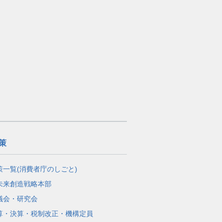
策
策一覧(消費者庁のしごと)
未来創造戦略本部
議会・研究会
算・決算・税制改正・機構定員