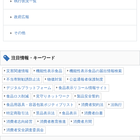
執行状況一覧
政府広報
その他
注目情報・キーワード
災害関連情報
機能性表示食品
機能性表示食品の届出情報検索
不当寄附勧誘防止法
物価対策
公益通報者保護制度
デジタルプラットフォーム
食品表示リコール情報サイト
食品ロス削減
見守りネットワーク
製品安全誓約
食品用器具・容器包装ポジティブリスト
消費者契約法
法執行
特定商取引法
景品表示法
食品表示
消費者白書
消費者志向経営
消費者教育推進
消費者月間
消費者安全調査委員会