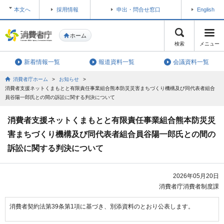
本文へ
採用情報
申出・問合せ窓口
English
ホーム
検索
メニュー
新着情報一覧
報道資料一覧
会議資料一覧
消費者庁ホーム
>
お知らせ
>
消費者支援ネットくまもとと有限責任事業組合熊本防災災害まちづくり機構及び同代表者組合
員谷陽一郎氏との間の訴訟に関する判決について
消費者支援ネットくまもとと有限責任事業組合熊本防災災
害まちづくり機構及び同代表者組合員谷陽一郎氏との間の
訴訟に関する判決について
2026年05月20日
消費者庁消費者制度課
消費者契約法第39条第1項に基づき、別添資料のとおり公表します。