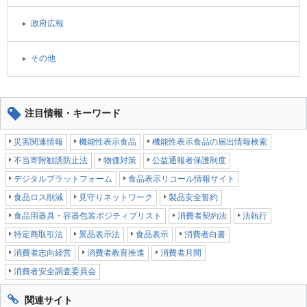
政府広報
その他
注目情報・キーワード
災害関連情報
機能性表示食品
機能性表示食品の届出情報検索
不当寄附勧誘防止法
物価対策
公益通報者保護制度
デジタルプラットフォーム
食品表示リコール情報サイト
食品ロス削減
見守りネットワーク
製品安全誓約
食品用器具・容器包装ポジティブリスト
消費者契約法
法執行
特定商取引法
景品表示法
食品表示
消費者白書
消費者志向経営
消費者教育推進
消費者月間
消費者安全調査委員会
関連サイト