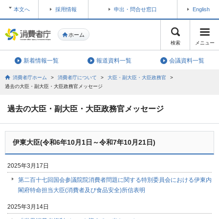
本文へ
採用情報
申出・問合せ窓口
English
ホーム
検索
メニュー
新着情報一覧
報道資料一覧
会議資料一覧
消費者庁ホーム
>
消費者庁について
>
大臣・副大臣・大臣政務官
>
過去の大臣・副大臣・大臣政務官メッセージ
過去の大臣・副大臣・大臣政務官メッセージ
伊東大臣(令和6年10月1日～令和7年10月21日)
2025年3月17日
第二百十七回国会参議院院消費者問題に関する特別委員会における伊東内
閣府特命担当大臣(消費者及び食品安全)所信表明
2025年3月14日