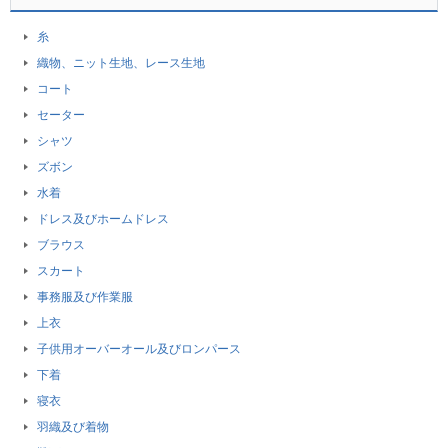
糸
織物、ニット生地、レース生地
コート
セーター
シャツ
ズボン
水着
ドレス及びホームドレス
ブラウス
スカート
事務服及び作業服
上衣
子供用オーバーオール及びロンパース
下着
寝衣
羽織及び着物