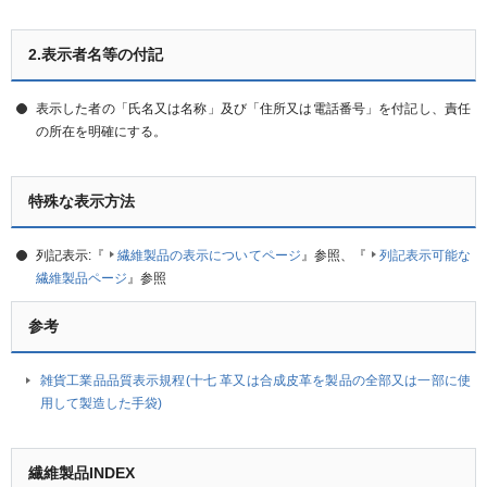
2.表示者名等の付記
表示した者の「氏名又は名称」及び「住所又は電話番号」を付記し、責任
の所在を明確にする。
特殊な表示方法
列記表示:『
繊維製品の表示についてページ
』参照、『
列記表示可能な
繊維製品ページ
』参照
参考
雑貨工業品品質表示規程(十七 革又は合成皮革を製品の全部又は一部に使
用して製造した手袋)
繊維製品INDEX