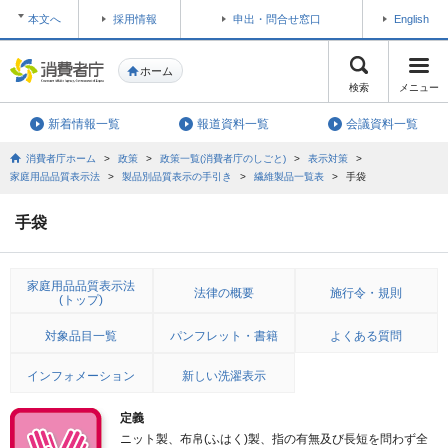
本文へ
採用情報
申出・問合せ窓口
English
ホーム
検索
メニュー
新着情報一覧
報道資料一覧
会議資料一覧
消費者庁ホーム
>
政策
>
政策一覧(消費者庁のしごと)
>
表示対策
>
家庭用品品質表示法
>
製品別品質表示の手引き
>
繊維製品一覧表
>
手袋
手袋
家庭用品品質表示法
法律の概要
施行令・規則
(トップ)
対象品目一覧
パンフレット・書籍
よくある質問
インフォメーション
新しい洗濯表示
定義
ニット製、布帛
(ふはく)
製、指の有無及び長短を問わず
全