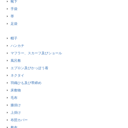
靴下
手袋
帯
足袋
帽子
ハンカチ
マフラー、スカーフ及びショール
風呂敷
エプロン及びかっぽう着
ネクタイ
羽織ひも及び帯締め
床敷物
毛布
膝掛け
上掛け
布団カバー
敷布