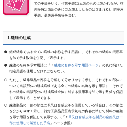
ての手袋をいう。作業手袋(ゴム製のものは除かれるが、指
先等特定箇所のみにゴム加工したものは含まれる)、防寒用
手袋、装飾用手袋等を含む。
1.繊維の組成
組成繊維である
全
ての繊維の名称を示す用語に、それぞれの繊維の混用率
を%で示す数値を併記して表示する。
繊維の名称を示す用語は『
繊維の名称を示す用語ページ
』の表に掲げた
指定用語を使用しなければならない。
ただし、繊維製品の部位を分離して
分
かりやすく示し、それぞれの部位に
ついて当該部位の組成繊維である
全
ての繊維の名称を示す用語に、それぞ
れの繊維の当該部分の組成繊維全体に対する混用率を%で示す数値を併記
して表示することができる。
繊維製品の一部の部位に革又は合成皮革を使用している場合は、その部位
を
分
かりやすく示し、雑貨工業品品質表示規程の内容に準じて材料の種類
を示す用語を併記して表示する。(『
革又は合成皮革を製品の全部又は一
部に使用して製造した手袋
』ページ参照)