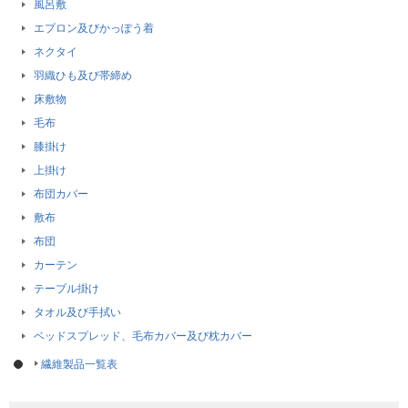
風呂敷
エプロン及びかっぽう着
ネクタイ
羽織ひも及び帯締め
床敷物
毛布
膝掛け
上掛け
布団カバー
敷布
布団
カーテン
テーブル掛け
タオル及び手拭い
ベッドスプレッド、毛布カバー及び枕カバー
繊維製品一覧表