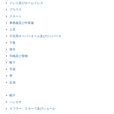
ドレス及びホームドレス
ブラウス
スカート
事務服及び作業服
上衣
子供用オーバーオール及びロンパース
下着
寝衣
羽織及び着物
靴下
手袋
帯
足袋
帽子
ハンカチ
マフラー、スカーフ及びショール