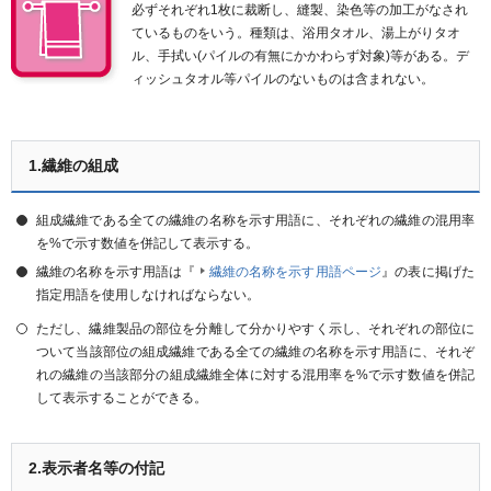
必ずそれぞれ1枚に裁断し、縫製、染色等の加工がなされ
ているものをいう。種類は、浴用タオル、湯上がりタオ
ル、手拭い(パイルの有無にかかわらず対象)等がある。デ
ィッシュタオル等パイルのないものは含まれない。
1.繊維の組成
組成繊維である全ての繊維の名称を示す用語に、それぞれの繊維の混用率
を%で示す数値を併記して表示する。
繊維の名称を示す用語は『
繊維の名称を示す用語ページ
』の表に掲げた
指定用語を使用しなければならない。
ただし、繊維製品の部位を分離して分かりやすく示し、それぞれの部位に
ついて当該部位の組成繊維である全ての繊維の名称を示す用語に、それぞ
れの繊維の当該部分の組成繊維全体に対する混用率を%で示す数値を併記
して表示することができる。
2.表示者名等の付記