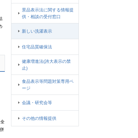
景品表示法に関する情報提
供・相談の受付窓口
結
め
新しい洗濯表示
住宅品質確保法
健康増進法(誇大表示の禁
止)
食品表示等問題対策専用ペ
ージ
な
会議・研究会等
その他の情報提供
る
全
併