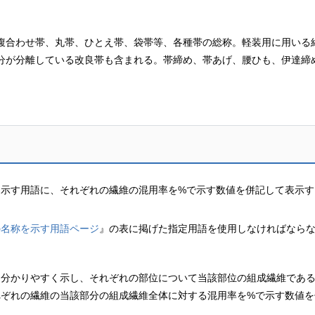
腹合わせ帯、丸帯、ひとえ帯、袋帯等、各種帯の総称。軽装用に用いる
分が分離している改良帯も含まれる。帯締め、帯あげ、腰ひも、伊達締
を示す用語に、それぞれの繊維の混用率を%で示す数値を併記して表示す
の名称を示す用語ページ
』の表に掲げた指定用語を使用しなければなら
て
分
かりやすく示し、それぞれの部位について当該部位の組成繊維であ
れぞれの繊維の当該部分の組成繊維全体に対する混用率を%で示す数値を