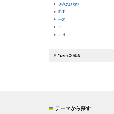
羽織及び着物
靴下
手袋
帯
足袋
担当:表示対策課
テーマから探す