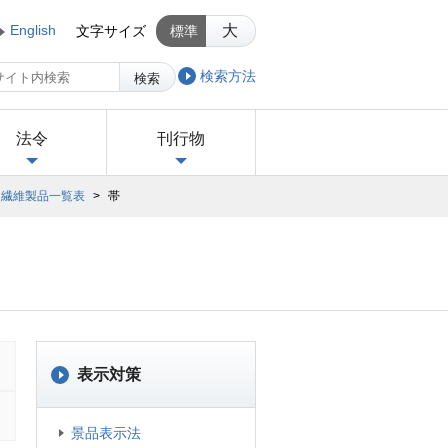
English
大
文字サイズ
標準
検索方法
検索
法令
刊行物
繊維製品一覧表
>
帯
表示対策
景品表示法