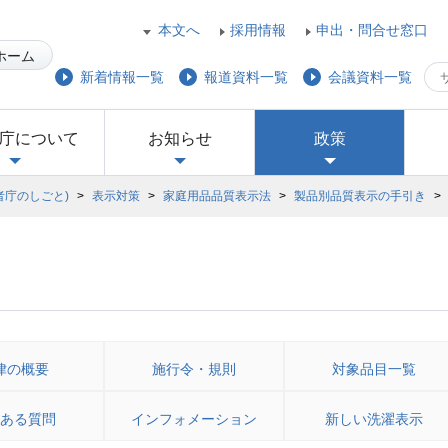
本文へ
採用情報
申出・問合せ窓口
ホーム
新着情報一覧
報道資料一覧
会議資料一覧
庁について
お知らせ
政策
者庁のしごと)
>
表示対策
>
家庭用品品質表示法
>
製品別品質表示の手引き
>
律の概要
施行令・規則
対象品目一覧
ある質問
インフォメーション
新しい洗濯表示