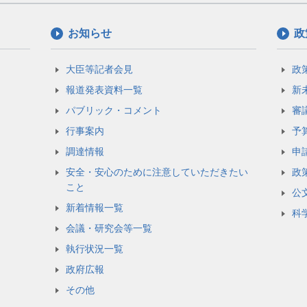
お知らせ
政
大臣等記者会見
政
報道発表資料一覧
新
パブリック・コメント
審
行事案内
予
調達情報
申
安全・安心のために注意していただきたい
政
こと
公
新着情報一覧
科
会議・研究会等一覧
執行状況一覧
政府広報
その他