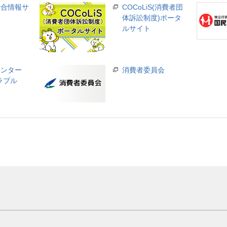
総合情報サ
COCoLiS(消費者団
体訴訟制度)ポータ
ルサイト
センター
消費者委員会
ラブル