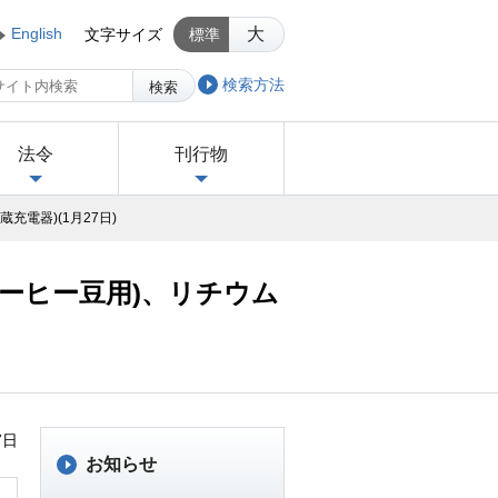
English
大
文字サイズ
標準
検索方法
検索
法令
刊行物
電器)(1月27日)
コーヒー豆用)、リチウム
7日
お知らせ