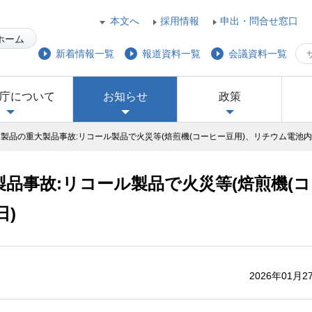
本文へ
採用情報
申出・問合せ窓口
ホーム
新着情報一覧
報道資料一覧
会議資料一覧
庁について
お知らせ
政策
製品の重大製品事故:リコール製品で火災等(焙煎機(コーヒー豆用)、リチウム電池内蔵充
品事故:リコール製品で火災等(焙煎機(
日)
2026年01月2