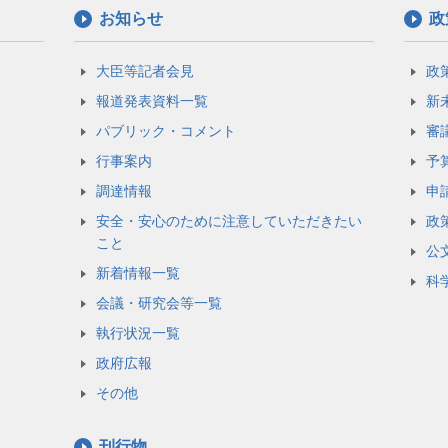
お知らせ
政
大臣等記者会見
政
報道発表資料一覧
新
パブリック・コメント
審
行事案内
予
調達情報
申
安全・安心のために注意していただきたい
政
こと
公
新着情報一覧
科
会議・研究会等一覧
執行状況一覧
政府広報
その他
刊行物