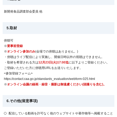
新開発食品調査部会委員 他
5.取材
傍聴可
※
要事前登録
※
オンライン参加のみ
(会場での傍聴はありません。)
・傍聴はライブ配信により実施し、開催日時以外の視聴はできません。
・取材を希望される方は
12月23日(火)17:00迄
に以下よりご登録ください。
ご登録いただいた方に傍聴用URLをお送りいたします。
<参加登録フォーム>
https://contact.caa.go.jp/standards_evaluation/webform-025.html
※
オンライン会議の録画・録音・撮影は御遠慮ください(頭撮りを含む)。
6.その他(留意事項)
配信している動画を許可なく他のウェブサイトや著作物等へ掲載すること