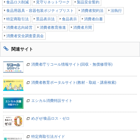
食品ロス削減
見守りネットワーク
製品安全誓約
食品用器具・容器包装ポジティブリスト
消費者契約法
法執行
特定商取引法
景品表示法
食品表示
消費者白書
消費者志向経営
消費者教育推進
消費者月間
消費者安全調査委員会
関連サイト
消費者庁リコール情報サイト(回収・無償修理等)
消費者教育ポータルサイト(教材・取組・講座検索)
エシカル消費特設サイト
めざせ!食品ロス・ゼロ
特定商取引法ガイド