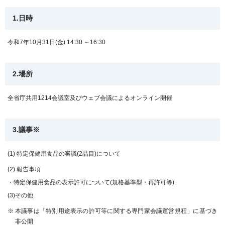
1.日時
令和7年10月31日(金) 14:30 ～16:30
2.場所
全省庁共用1214会議室及びウェブ会議によるオンライン開催
3.議事※
(1)
特定保健用食品の審議(2品目)について
(2)
報告事項
・特定保健用食品の表示許可について(規格基準型・再許可等)
(3)その他
※
本議事は「特別用途表示の許可等に関する専門家会議運営規程」に基づき
非公開