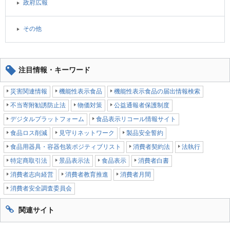
政府広報
その他
注目情報・キーワード
災害関連情報
機能性表示食品
機能性表示食品の届出情報検索
不当寄附勧誘防止法
物価対策
公益通報者保護制度
デジタルプラットフォーム
食品表示リコール情報サイト
食品ロス削減
見守りネットワーク
製品安全誓約
食品用器具・容器包装ポジティブリスト
消費者契約法
法執行
特定商取引法
景品表示法
食品表示
消費者白書
消費者志向経営
消費者教育推進
消費者月間
消費者安全調査委員会
関連サイト