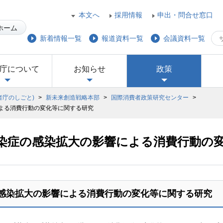
本文へ
採用情報
申出・問合せ窓口
ホーム
新着情報一覧
報道資料一覧
会議資料一覧
庁について
お知らせ
政策
者庁のしごと)
>
新未来創造戦略本部
>
国際消費者政策研究センター
>
よる消費行動の変化等に関する研究
染症の感染拡大の影響による消費行動の
感染拡大の影響による消費行動の変化等に関する研究