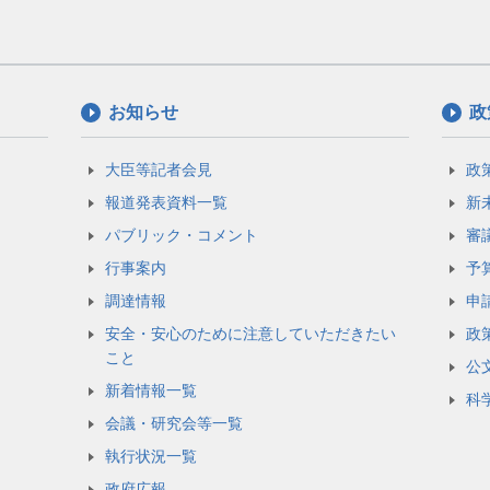
お知らせ
政
大臣等記者会見
政
報道発表資料一覧
新
パブリック・コメント
審
行事案内
予
調達情報
申
安全・安心のために注意していただきたい
政
こと
公
新着情報一覧
科
会議・研究会等一覧
執行状況一覧
政府広報