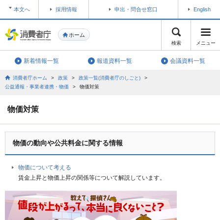
本文へ
採用情報
申出・問合せ窓口
English
ホーム
検索
メニュー
新着情報一覧
報道資料一覧
会議資料一覧
消費者庁ホーム
>
政策
>
政策一覧(消費者庁のしごと)
>
公益通報・事業者連携・物価
>
物価対策
物価対策
物価の動向や公共料金に関する情報
物価について考える
賃金上昇と物価上昇の関係等について解説しています。