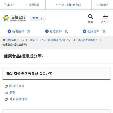
本文へ
採用情報
申出・問合せ窓口
English
ホーム
検索
メニュー
新着情報一覧
報道資料一覧
会議資料一覧
消費者庁ホーム
>
政策
>
政策一覧(消費者庁のしごと)
>
食品衛生基準審査
>
健康食品(指定成分等)
健康食品(指定成分等)
指定成分等含有食品について
関係法令等
概要
健康被害情報