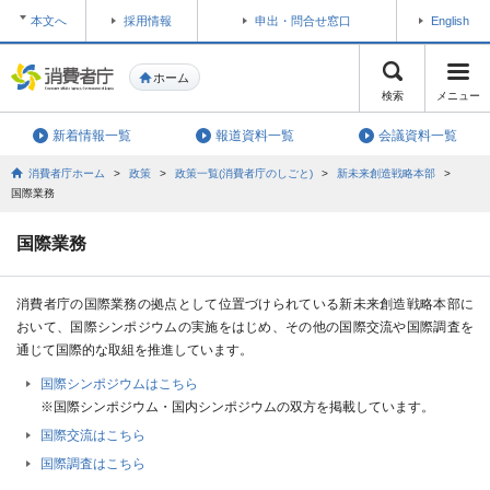
本文へ
採用情報
申出・問合せ窓口
English
ホーム
検索
メニュー
新着情報一覧
報道資料一覧
会議資料一覧
消費者庁ホーム
>
政策
>
政策一覧(消費者庁のしごと)
>
新未来創造戦略本部
>
国際業務
国際業務
消費者庁の国際業務の拠点として位置づけられている新未来創造戦略本部に
おいて、国際シンポジウムの実施をはじめ、その他の国際交流や国際調査を
通じて国際的な取組を推進しています。
国際シンポジウムはこちら
※国際シンポジウム・国内シンポジウムの双方を掲載しています。
国際交流はこちら
国際調査はこちら