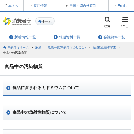
本文へ
採用情報
申出・問合せ窓口
English
ホーム
検索
メニュー
新着情報一覧
報道資料一覧
会議資料一覧
消費者庁ホーム
>
政策
>
政策一覧(消費者庁のしごと)
>
食品衛生基準審査
>
食品中の汚染物質
食品中の汚染物質
食品に含まれるカドミウムについて
食品中の放射性物質について