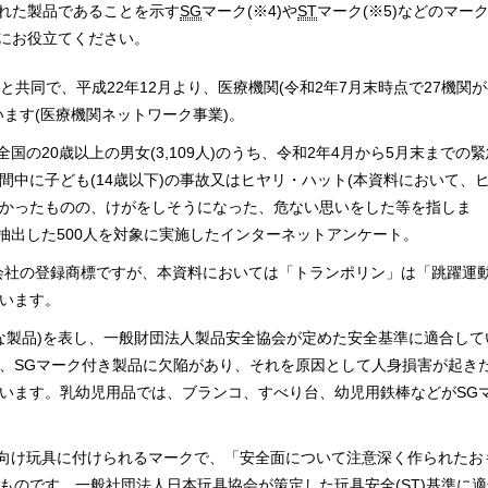
れた製品であることを示す
SG
マーク(
※4
)や
ST
マーク(
※5
)などのマー
にお役立てください。
ーと共同で、平成22年12月より、医療機関(令和2年7月末時点で27機関
ます(医療機関ネットワーク事業)。
、全国の20歳以上の男女(3,109人)のうち、令和2年4月から5月末までの
間中に子ども(14歳以下)の事故又はヒヤリ・ハット(本資料において、
かったものの、けがをしそうになった、危ない思いをした等を指しま
から抽出した500人を対象に実施したインターネットアンケート。
会社の登録商標ですが、本資料においては「トランポリン」は「跳躍運
います。
s(安全な製品)を表し、一般財団法人製品安全協会が定めた安全基準に適合して
、
SG
マーク付き製品に欠陥があり、それを原因として人身損害が起き
います。乳幼児用品では、ブランコ、すべり台、幼児用鉄棒などがSG
も向け玩具に付けられるマークで、「安全面について注意深く作られたお
ものです。一般社団法人日本玩具協会が策定した玩具安全(
ST
)基準に