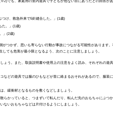
(
※2
)でも、家庭用の室内遊具で子どもが危ない目にあったとの回答が
つけ、救急外来で5針縫合した。」(1歳)
た。」(1歳)
。」(2歳)
測がつかず、思いも寄らない行動が事故につながる可能性があります。
生しても危害が最小限となるよう、次のことに注意しましょう。
ましょう。また、取扱説明書や使用上の注意をよく読み、それぞれの遊
ンコなどの遊具では服のひもなどが首に絡まるおそれがあるので、服装
には、緩衝材となるものを敷くなどしましょう。
が散らかっていると、つまずいて転んだり、転んだ先のおもちゃにぶつ
でいないおもちゃなどは片付けるようにしましょう。