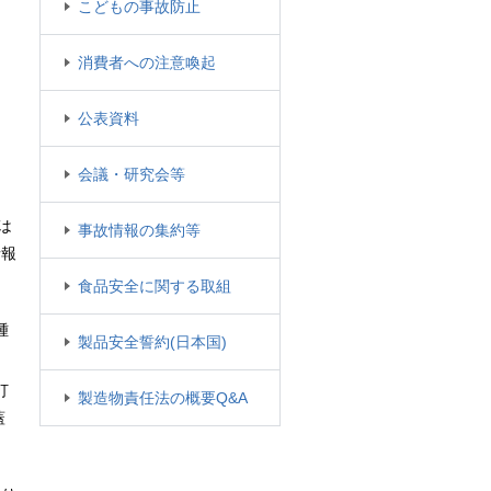
こどもの事故防止
消費者への注意喚起
公表資料
会議・研究会等
は
事故情報の集約等
情報
食品安全に関する取組
腫
製品安全誓約(日本国)
打
製造物責任法の概要Q&A
蓋