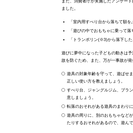
また、消費者庁が実施したアンケート
ました。
「室内用すべり台から落ちて額をぶ
「遊びの中でおもちゃに乗って落ち
「トランポリン(
※3
)から落下した
遊びに夢中になった子どもの動きは予
故を防ぐため、また、万が一事故が発
遊具の対象年齢を守って、遊ばせ
正しい使い方を教えましょう。
すべり台、ジャングルジム、ブラ
意しましょう。
転落のおそれがある遊具のまわり
遊具の周りに、別のおもちゃなど
たりするおそれがあるので、遊ん