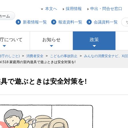
本文へ
採用情報
申出・問合せ窓口
ホーム
新着情報一覧
報道資料一覧
会議資料一覧
庁について
お知らせ
政策
者庁のしごと)
>
消費者安全
>
こどもの事故防止
>
みんなの消費安全ナビ、X(旧Tw
ol.518 家庭用の室内遊具で遊ぶときは安全対策を!
室内遊具で遊ぶときは安全対策を!