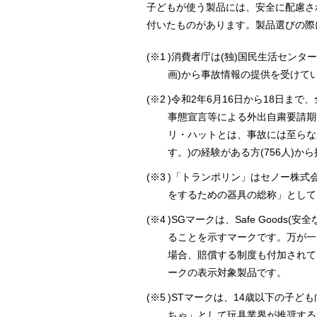
子どもが使う製品には、安全に配慮さ
付いたものがあります。製品選びの際
(
※1
)消費者庁は(独)国民生活センタ
画)から事故情報の提供を受けてい
(
※2
)令和2年6月16日から18日まで
事態宣言等による外出自粛要請期
リ・ハットとは、事故には至らな
す。)の経験がある方(756人)
(
※3
)「トランポリン」はセノー株式
をするための器具の総称」として
(
※4
)
SG
マークは、Safe Good
ることを示すマークです。万が一
場合、賠償する制度も付加されて
ークの表示対象製品です。
(
※5
)
ST
マークは、14歳以下の子ど
ちゃ」として玩具業界が推奨する