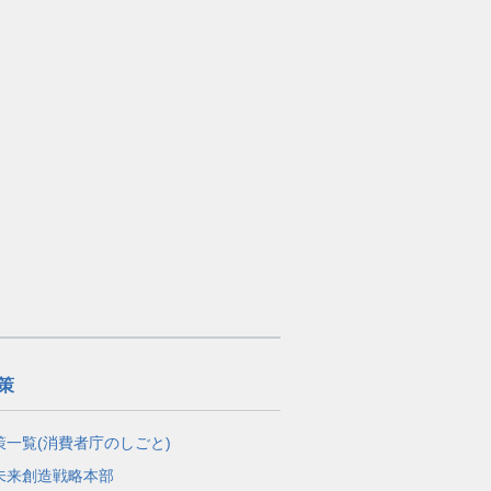
策
策一覧(消費者庁のしごと)
未来創造戦略本部