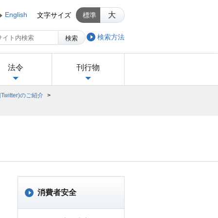
English
大
文字サイズ
標準
検索方法
検索
法令
刊行物
itter)のご紹介
>
消費者安全