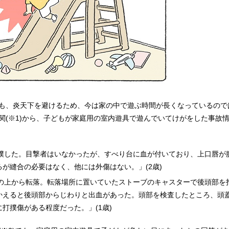
も、炎天下を避けるため、今は家の中で遊ぶ時間が長くなっているので
関(
※1
)から、子どもが家庭用の室内遊具で遊んでいてけがをした事故
撲した。目撃者はいなかったが、すべり台に血が付いており、上口唇が
が縫合の必要はなく、他には外傷はない。」(2歳)
の上から転落。転落場所に置いていたストーブのキャスターで後頭部を
かえると後頭部からじわりと出血があった。頭部を検査したところ、頭
打撲傷がある程度だった。」(1歳)