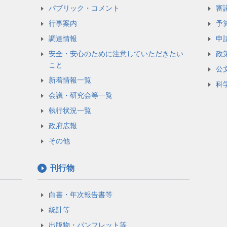
パブリック・コメント
審
行事案内
予
調達情報
申
安全・安心のために注意していただきたい
政
こと
公
新着情報一覧
科
会議・研究会等一覧
執行状況一覧
政府広報
その他
刊行物
白書・年次報告書等
統計等
出版物・パンフレット等