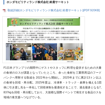
ホンダモビリティランド株式会社 鈴鹿サーキット
取組詳細(ホンダモビリティランド株式会社 鈴鹿サーキット)[PDF:920KB]
F1日本グランプリの期間中にゲストやスタッフに料理を提供するための大量
の食材のロスが課題となっていたところ、余った食材を三重県周辺のフード
バンクへ寄附する取組を 2022年から開始し、2025年までに累計13トン以上
の食材を回収・再分配。2025年度は、冷凍車・トラック・倉庫を備える1団
体に引き渡し先を一本化して回収体制を最適化することで、過去最多となる7,
837kgを回収・再分配しており、大規模な国際イベントで発生する食品ロスを
地域の食支援へつなげている。