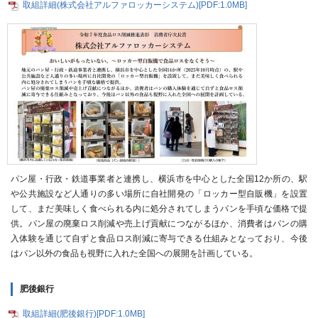
取組詳細(株式会社アルファロッカーシステム)[PDF:1.0MB]
パン屋・行政・鉄道事業者と連携し、横浜市を中心とした全国12か所の、駅
や公共施設など人通りの多い場所に自社開発の「ロッカー型自販機」を設置
して、まだ美味しく食べられる内に処分されてしまうパンを手頃な価格で提
供。パン屋の廃棄ロス削減や売上げ貢献につながるほか、消費者はパンの購
入体験を通じて自ずと食品ロス削減に寄与できる仕組みとなっており、今後
はパン以外の食品も視野に入れた全国への展開を計画している。
肥後銀行
取組詳細(肥後銀行)[PDF:1.0MB]