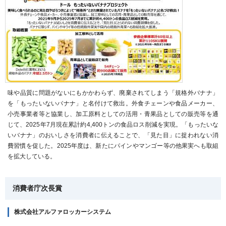
味や品質に問題がないにもかかわらず、廃棄されてしまう「規格外バナナ」
を「もったいないバナナ」と名付けて救出。外食チェーンや食品メーカー、
小売事業者等と協業し、加工原料としての活用・青果品としての販売等を通
じて、2025年7月現在累計約4,400トンの食品ロス削減を実現。「もったいな
いバナナ」のおいしさを消費者に伝えることで、「見た目」に捉われない消
費習慣を促した。2025年度は、新たにパインやマンゴー等の他果実へも取組
を拡大している。
消費者庁次長賞
株式会社アルファロッカーシステム