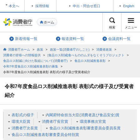
本文へ
採用情報
申出・問合せ窓口
English
ホーム
検索
メニュー
新着情報一覧
報道資料一覧
会議資料一覧
消費者庁ホーム
>
政策
>
政策一覧(消費者庁のしごと)
>
消費者政策
>
消費者の皆様への情報提供
>
[食品ロス削減]食べもののムダをなくそうプロジェクト
>
食品ロス削減に向けた取組について(消費者庁)
>
食品ロス削減推進表彰
>
令和7年度食品ロス削減推進表彰の募集
>
令和7年度食品ロス削減推進表彰 表彰式の様子及び受賞者紹介
令和7年度食品ロス削減推進表彰 表彰式の様子及び受賞者
紹介
表彰式の様子
内閣府特命担当大臣(消費者及び食品安全)賞
環境大臣賞
消費者庁長官賞
環境事務次官賞
消費者庁次長賞
食品ロス削減推進表彰審査委員会委員長賞
食品ロス削減推進表彰審査委員会特別賞