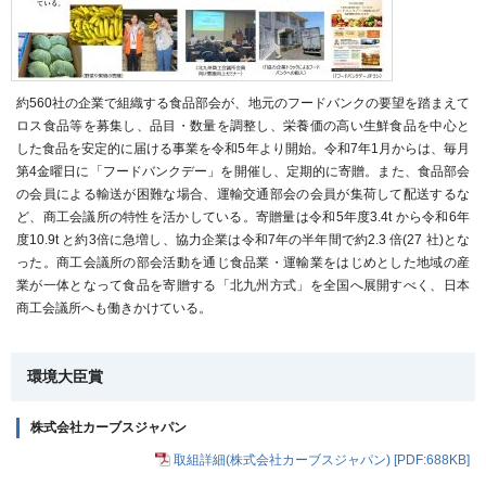
約560社の企業で組織する食品部会が、地元のフードバンクの要望を踏まえて
ロス食品等を募集し、品目・数量を調整し、栄養価の高い生鮮食品を中心と
した食品を安定的に届ける事業を令和5年より開始。令和7年1月からは、毎月
第4金曜日に「フードバンクデー」を開催し、定期的に寄贈。また、食品部会
の会員による輸送が困難な場合、運輸交通部会の会員が集荷して配送するな
ど、商工会議所の特性を活かしている。寄贈量は令和5年度3.4t から令和6年
度10.9t と約3倍に急増し、協力企業は令和7年の半年間で約2.3 倍(27 社)とな
った。商工会議所の部会活動を通じ食品業・運輸業をはじめとした地域の産
業が一体となって食品を寄贈する「北九州方式」を全国へ展開すべく、日本
商工会議所へも働きかけている。
環境大臣賞
株式会社カーブスジャパン
取組詳細(株式会社カーブスジャパン) [PDF:688KB]