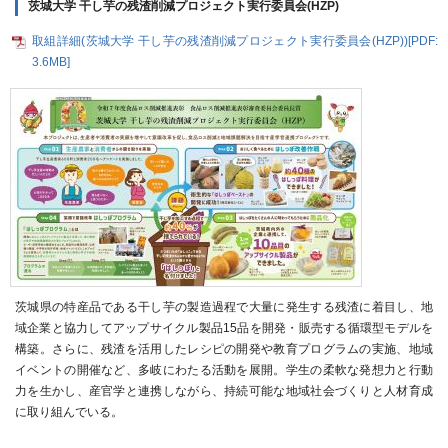
茨城大学 干し芋の残渣削減プロジェクト実行委員会(HZP)
取組詳細(茨城大学 干し芋の残渣削減プロジェクト実行委員会(HZP))[PDF:
3.6MB]
茨城県の特産品である干し芋の製造過程で大量に発生する残渣に着目し、地
域企業と協力してアップサイクル製品15品を開発・販売する循環型モデルを
構築。さらに、残渣を活用したレシピの開発や教育プログラムの実施、地域
イベントの開催など、多岐にわたる活動を展開。学生の柔軟な発想力と行動
力を生かし、産官学と連携しながら、持続可能な地域社会づくりと人材育成
に取り組んでいる。