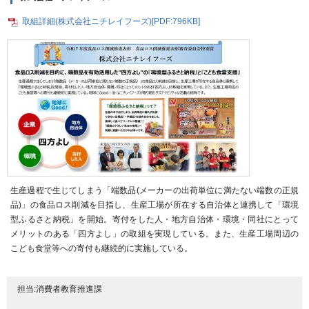
取組詳細(株式会社ニチレイフーズ)[PDF:796KB]
生産過程で生じてしまう「端数品(メーカーの出荷単位に満たない端数の正規
品)」の食品ロス削減を目指し、生産工場が所在する自治体と連携して「環境
型ふるさと納税」を開始。寄付をした人・地方自治体・環境・同社にとって
メリットのある「四方よし」の取組を実現している。また、生産工場周辺の
こども食堂等への寄付も継続的に実施している。
担当:消費者教育推進課