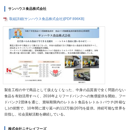
サンハウス食品株式会社
取組詳細(サンハウス食品株式会社)[PDF:896KB]
製造工程の中で商品として扱えなくなった、中身の品質面で全く問題のない
食品を有効活用すべく、2016年よりフードバンクへの無償提供を開始。フー
ドバンク2団体を通じ、賞味期限内のレトルト食品をレトルトパウチ(外箱な
し)の状態で、10年間に渡り延べ約112万個(207t)を提供。持続可能な世界を
目指し、社会貢献活動を継続している。
株式会社ニチレイフーズ