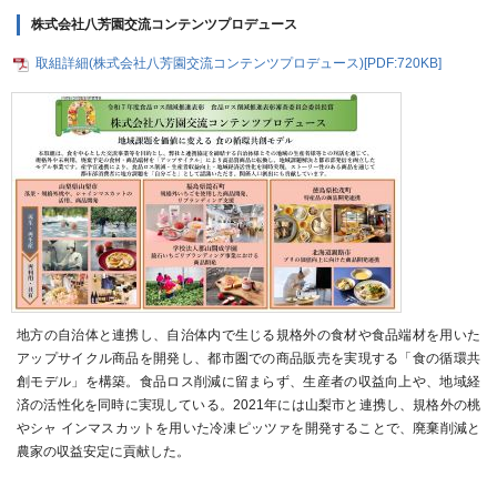
株式会社八芳園交流コンテンツプロデュース
取組詳細(株式会社八芳園交流コンテンツプロデュース)[PDF:720KB]
地方の自治体と連携し、自治体内で生じる規格外の食材や食品端材を用いた
アップサイクル商品を開発し、都市圏での商品販売を実現する「食の循環共
創モデル」を構築。食品ロス削減に留まらず、生産者の収益向上や、地域経
済の活性化を同時に実現している。2021年には山梨市と連携し、規格外の桃
やシャ インマスカットを用いた冷凍ピッツァを開発することで、廃棄削減と
農家の収益安定に貢献した。