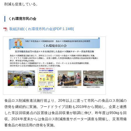
削減も促進している。
くれ環境市民の会
取組詳細(くれ環境市民の会)[PDF:1.1MB]
食品ロス削減推進法施行前より、20年以上に渡って市民への食品ロス削減の
啓発を継続的に実施。フードドライブ活動も2019年から開始し、企業と連携
した常設回収拠点の設置後は食品回収量が順調に伸び、昨年度は950kgを回
収。2024年度末からは食品ロス削減推進サポーター講座を開催し、災害用備
蓄食品の有効活用の啓発を実施。