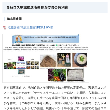
食品ロス削減推進表彰審査委員会特別賞
鴨志田農園
取組詳細(鴨志田農園)[PDF:1.0MB]
東京都三鷹市で、地域住民と年間契約を結ぶ野菜の定期便に、家庭用コンポ
ストを組み合わせた「サーキュラーエコノミーCSA」を展開。各家庭にコン
ポストを設置し、減量した生ごみを農園で回収し年間約11,000リットルの堆
肥を作成。その堆肥で野菜を栽培し、食卓へ届ける仕組みを実現。また皮や
ヘタを活用したレシピの発信、農園イベント等を通じて、家庭での食品ロス