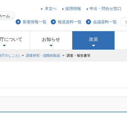
本文へ
採用情報
申出・問合せ窓口
ホーム
新着情報一覧
報道資料一覧
会議資料一覧
庁について
お知らせ
政策
者庁のしごと)
>
調査研究・国際的取組
>
調査・報告書等