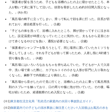
「保護者が髪を洗うため、子どもを浴槽のふたの上に寝かせたところ、本
人が動いて床に落下して泣いた。頭部を骨折したため約10日間入院となっ
た。」(4か月)
「風呂場の椅子に立ってしまい、滑って転んで顔を床に打った。目尻が切
れており、縫合処置を行った。」(1歳)
「子どもの体を洗って、浴槽に入れたところ、脚が浸かってすぐに泣き出
した。設定温度が48度になっていたことに気付いた。太ももから足首にか
けて赤くなるやけどを負い、通院が必要となった。」(2歳)
「保護者がシャンプーを取ろうとして、同じ場所に置いていたカミソリを
落としてしまった。それを子どもが拾って握ったため、人差し指に4針縫う
切り傷を負った。」(4歳)
「風呂場にはいろいろなおもちゃを持ち込んでいた。子どもが一人で入浴
中、洗い場で座った際に、カプセルトイの小さな人形が肛門に入り取れな
くなった。麻酔下で内視鏡により摘出した。」(6歳)
「風呂場から音がしたので見に行くと、浴槽のふたの上に乗って風呂用洗
剤のスプレーを触っており、口の周りや服に泡が付いていた。その後、嘔
吐が続いたため、経過観察のため入院となった。」(1歳)
(
※1
)
東京都生活文化局「乳幼児の家庭内の水回り事故防止ガイド」
(
※2
)
御家庭内での子どもの溺水事故に御注意ください!-入浴後はお風呂の水を