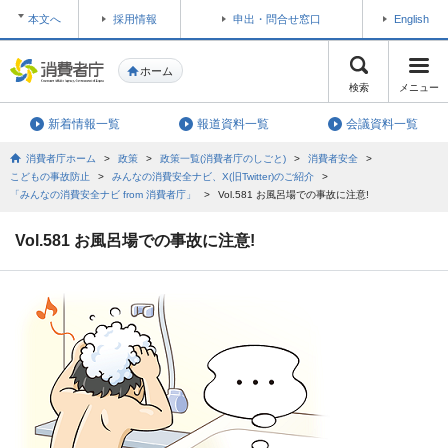
本文へ
採用情報
申出・問合せ窓口
English
ホーム
検索
メニュー
新着情報一覧
報道資料一覧
会議資料一覧
消費者庁ホーム
>
政策
>
政策一覧(消費者庁のしごと)
>
消費者安全
>
こどもの事故防止
>
みんなの消費安全ナビ、X(旧Twitter)のご紹介
>
「みんなの消費安全ナビ from 消費者庁」
>
Vol.581 お風呂場での事故に注意!
Vol.581 お風呂場での事故に注意!