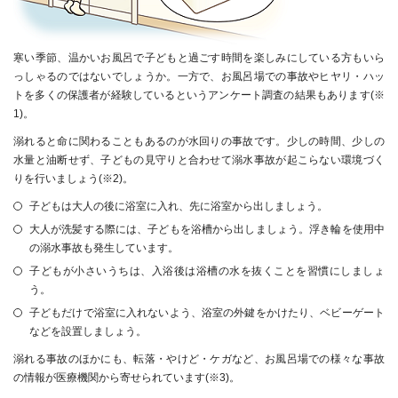
寒い季節、温かいお風呂で子どもと過ごす時間を楽しみにしている方もいら
っしゃるのではないでしょうか。一方で、お風呂場での事故やヒヤリ・ハッ
トを多くの保護者が経験しているというアンケート調査の結果もあります(
※
1
)。
溺れると命に関わることもあるのが水回りの事故です。少しの時間、少しの
水量と油断せず、子どもの見守りと合わせて溺水事故が起こらない環境づく
りを行いましょう(
※2
)。
子どもは大人の後に浴室に入れ、先に浴室から出しましょう。
大人が洗髪する際には、子どもを浴槽から出しましょう。浮き輪を使用中
の溺水事故も発生しています。
子どもが小さいうちは、入浴後は浴槽の水を抜くことを習慣にしましょ
う。
子どもだけで浴室に入れないよう、浴室の外鍵をかけたり、ベビーゲート
などを設置しましょう。
溺れる事故のほかにも、転落・やけど・ケガなど、お風呂場での様々な事故
の情報が医療機関から寄せられています(
※3
)。