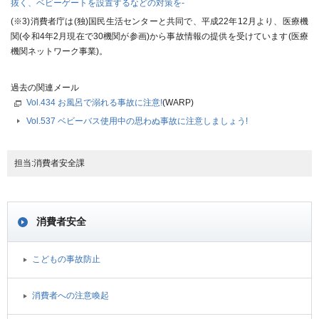
抜く、ベビーゲートを設置するなどの対策を-
(
※3
)消費者庁は(独)国民生活センターと共同で、平成22年12月より、医療機
関(令和4年2月現在で30機関が参画)から事故情報の提供を受けています(医療
機関ネットワーク事業)。
過去の関連メール
Vol.434 お風呂で溺れる事故に注意!
(WARP)
Vol.537 ベビーバス使用中の思わぬ事故に注意しましょう!
担当:消費者安全課
消費者安全
こどもの事故防止
消費者への注意喚起