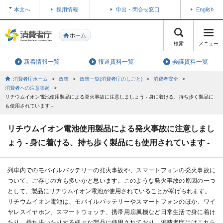
本文へ
採用情報
申出・問合せ窓口
English
ホーム
検索
メニュー
新着情報一覧
報道資料一覧
会議資料一覧
消費者庁ホーム
>
政策
>
政策一覧(消費者庁のしごと)
>
消費者安全
>
消費者への注意喚起
>
リチウムイオン電池使用製品による発火事故に注意しましょう - 身に着ける、持ち歩く製品に
も使用されています -
リチウムイオン電池使用製品による発火事故に注意しまし
ょう - 身に着ける、持ち歩く製品にも使用されています -
列車内でのモバイルバッテリーの発火事故や、スマートフォンの発火事故に
ついて、ご存じの方も多いかと思います。このような発火事故の原因の一つ
として、製品にリチウムイオン電池が使用されていることが挙げられます。
リチウムイオン電池は、モバイルバッテリーやスマートフォンのほか、ワイ
ヤレスイヤホン、スマートウォッチ、携帯用扇風機など日常生活で身に着け
たり、持ち歩いたりする様々な製品に使用されており、消費者庁にはこれら