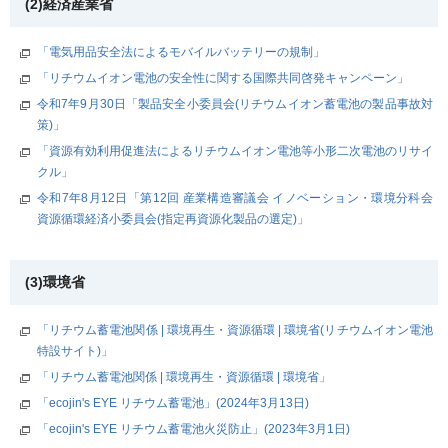
(2)経済産業省
「電気用品安全法によるモバイルバッテリーの規制」
「リチウムイオン電池の安全性に関する国際共同啓発キャンペーン」
令和7年9月30日「製品安全小委員会(リチウムイオン蓄電池の製品事故対
策)」
「資源有効利用促進法によるリチウムイオン電池等小形二次電池のリサイ
クル」
令和7年8月12日「第12回 産業構造審議会 イノベーション・環境分科会
資源循環経済小委員会(指定再資源化製品の選定)」
(3)環境省
「リチウム蓄電池関係 | 環境再生・資源循環 | 環境省(リチウムイオン電池
特設サイト)」
「リチウム蓄電池関係 | 環境再生・資源循環 | 環境省」
「ecojin's EYE リチウム蓄電池」(2024年3月13日)
「ecojin's EYE リチウム蓄電池火災防止」(2023年3月1日)