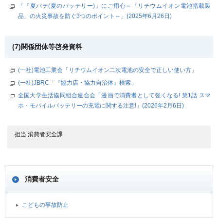
「『夏バテ(夏のバッテリー)』にご用心～「リチウムイオン電池搭載製
品」の火災事故を防ぐ3つのポイント～」(2025年6月26日)
(7)関係団体等啓発資料
(一社)電池工業会「リチウムイオン二次電池の安全で正しい使い方」
(一社)JBRC「『協力店・協力自治体』検索」
全国大学生活協同組合連合会「漫画で消費者として強くなる! 第1話 スマ
ホ・モバイルバッテリーの充電に関する注意!」(2026年2月6日)
担当:消費者安全課
消費者安全
こどもの事故防止