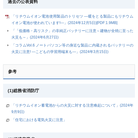
過去の公表資料
「リチウムイオン電池使用製品のトリセツ ―暖をとる製品にもリチウム
イオン電池が使われています!―」(2024年12月5日)[PDF:1.9MB]
「「低価格・高リスク」の非純正バッテリーに注意～建物が全焼に至った
火災も～」(2024年6月27日)
「コラムVol.6 ノートパソコン等の身近な製品に内蔵されるバッテリーの
火災に注意! ―こどもの学習用端末も―」(2024年3月15日)
参考
(1)総務省消防庁
「リチウムイオン蓄電池からの火災に対する注意喚起について」(2024年
9月9日)
「住宅における電気火災に注意」