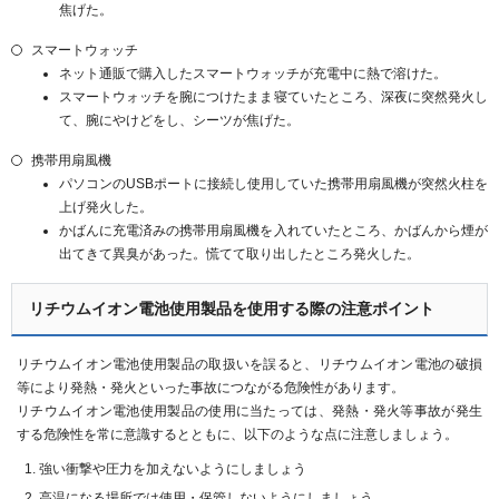
焦げた。
スマートウォッチ
ネット通販で購入したスマートウォッチが充電中に熱で溶けた。
スマートウォッチを腕につけたまま寝ていたところ、深夜に突然発火し
て、腕にやけどをし、シーツが焦げた。
携帯用扇風機
パソコンのUSBポートに接続し使用していた携帯用扇風機が突然火柱を
上げ発火した。
かばんに充電済みの携帯用扇風機を入れていたところ、かばんから煙が
出てきて異臭があった。慌てて取り出したところ発火した。
リチウムイオン電池使用製品を使用する際の注意ポイント
リチウムイオン電池使用製品の取扱いを誤ると、リチウムイオン電池の破損
等により発熱・発火といった事故につながる危険性があります。
リチウムイオン電池使用製品の使用に当たっては、発熱・発火等事故が発生
する危険性を常に意識するとともに、以下のような点に注意しましょう。
強い衝撃や圧力を加えないようにしましょう
高温になる場所では使用・保管しないようにしましょう