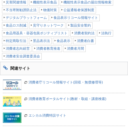
災害関連情報
機能性表示食品
機能性表示食品の届出情報検索
不当寄附勧誘防止法
物価対策
公益通報者保護制度
デジタルプラットフォーム
食品表示リコール情報サイト
食品ロス削減
見守りネットワーク
製品安全誓約
食品用器具・容器包装ポジティブリスト
消費者契約法
法執行
特定商取引法
景品表示法
食品表示
消費者白書
消費者志向経営
消費者教育推進
消費者月間
消費者安全調査委員会
関連サイト
消費者庁リコール情報サイト(回収・無償修理等)
消費者教育ポータルサイト(教材・取組・講座検索)
エシカル消費特設サイト